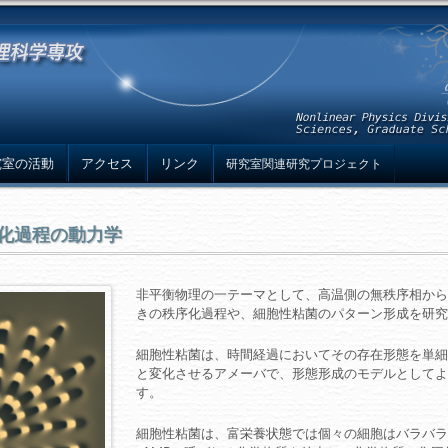
究室の活動
アクセス
リンク
研究室関連研究プロジェクト
化過程の動力学
非平衡物理の一テーマとして、高温側の無秩序相から
きの秩序化過程や、細胞性粘菌のパターン形成を研究
細胞性粘菌は、時間経過においてその存在形態を単細
と変化させるアメーバで、形態形成のモデルとしてよ
す。
細胞性粘菌は、富栄養状態では個々の細胞はバラバラ