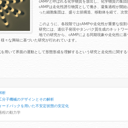
cAMPと呼ばれる化学物質を放出し、化学物質の集
cAMPは走化性誘引物質として働き、凝集過程が開
った細胞集団は、盛り土状構造、移動体を経て、次世
このように、各段階ではcAMPや走化性が重要な役
研究には、遺伝子発現やタンパク質生成のネットワー
地での研究から、cAMPによる同期現象や走化性に
、様々な興味に基づいた研究が行われています。
式を用いて界面の運動として形態形成を理解するという研究と走化性に関する
解析
工分子機械のデザインとその解析
ィードバックを用いた不安定状態の安定化
過程の動力学