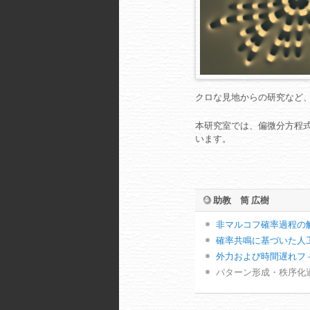
クロな見地からの研究など
本研究室では、偏微分方程
います。
助教 筒 広樹
非マルコフ確率過程の
確率共鳴に基づいた人
外力および時間遅れフ
パターン形成・秩序化