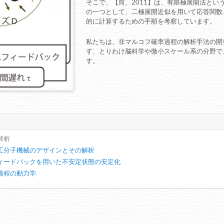
そこで、【筒、2011】は、有限極展開法とい
の一つとして、二極展開近似を用いて応答関数
的に計算するための手順を考察しています。
私たちは、非マルコフ確率過程の解析手法の開
す、とりわけ脳科学や微小スケール系の分野で
す。
解析
工分子機械のデザインとその解析
ィードバックを用いた不安定状態の安定化
過程の動力学