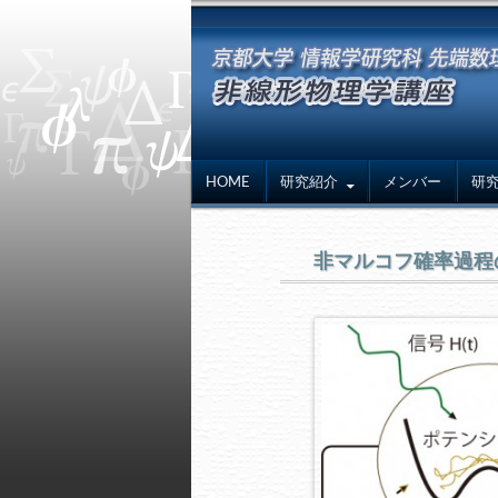
HOME
研究紹介
メンバー
研
非マルコフ確率過程