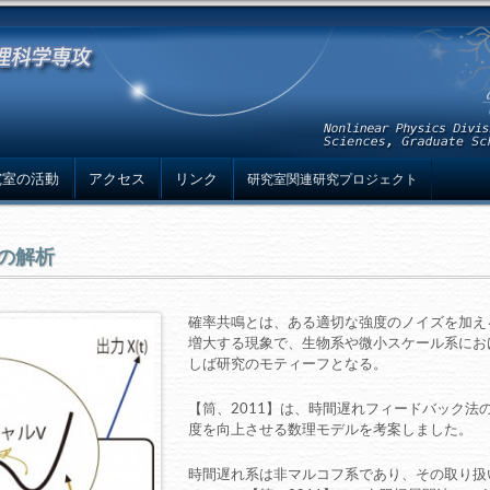
究室の活動
アクセス
リンク
研究室関連研究プロジェクト
の解析
確率共鳴とは、ある適切な強度のノイズを加え
増大する現象で、生物系や微小スケール系にお
しば研究のモティーフとなる。
【筒、2011】は、時間遅れフィードバック法
度を向上させる数理モデルを考案しました。
時間遅れ系は非マルコフ系であり、その取り扱