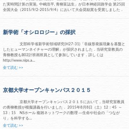
た実時間計算の実装, 中嶋浩平, 青柳富誌生」が日本神経回路学会 第25回
全国大会（2015/9/2-2015/9/4）において大会奨励賞を受賞しました．
新学術「オシロロジー」の採択
文部科学省新学術領域研究(H27-31)「非線形発振現象を基盤と
したヒューマンネイチャーの理解」が採択されました．当研究室教員の
青柳教授もB02計班画班員として参加しています．詳しくは
http://www.nips.a…
全て読む >>
京都大学オープンキャンパス２０１５
京都大学オープンキャンパス２０１５において，当研究室教員
の青柳教授が模擬講義を行いました． 2015年8月8日（土）12：45 ～
13：15 NSホール 複雑ネットワークの数理 ―生命や社会の「つなが
り」を科学する…
全て読む >>