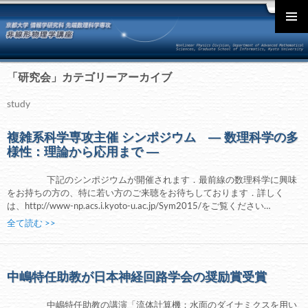
English
メインメ
ニュー
「研究会」カテゴリーアーカイブ
study
複雑系科学専攻主催 シンポジウム ― 数理科学の多
様性：理論から応用まで ―
下記のシンポジウムが開催されます．最前線の数理科学に興味
をお持ちの方の、特に若い方のご来聴をお待ちしております．詳しく
は、http://www-np.acs.i.kyoto-u.ac.jp/Sym2015/をご覧ください…
全て読む >>
中嶋特任助教が日本神経回路学会の奨励賞受賞
中嶋特任助教の講演「流体計算機：水面のダイナミクスを用い