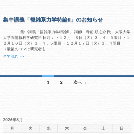
集中講義「複雑系力学特論II」のお知らせ
集中講義「複雑系力学特論II」 講師 寺前 順之介 氏 大阪大学
大学院情報科学研究科 日時： ・１２月 ３日（火）３，４，５限目 ・１
２月１０日（火）３，４，５限目 ・１２月１７日（火）３，４限目
（最後のコマは研究者も…
全て読む >>
投
1
2
次へ →
稿
ナ
ビ
ゲ
ー
2026年8月
シ
月
火
水
木
金
土
日