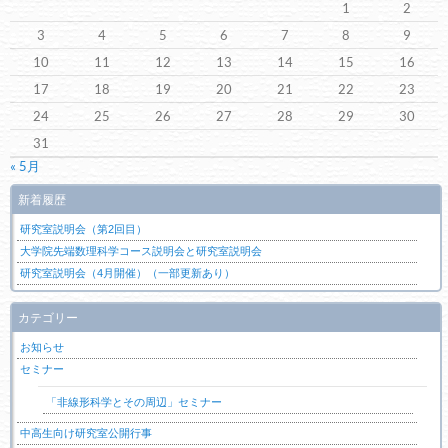
ョ
1
2
ン
3
4
5
6
7
8
9
10
11
12
13
14
15
16
17
18
19
20
21
22
23
24
25
26
27
28
29
30
31
« 5月
新着履歴
研究室説明会（第2回目）
大学院先端数理科学コース説明会と研究室説明会
研究室説明会（4月開催）（一部更新あり）
カテゴリー
お知らせ
セミナー
「非線形科学とその周辺」セミナー
中高生向け研究室公開行事