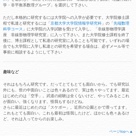
学・非平衡系数理グループ」を選択して下さい。
ただし本格的に研究するには大学院への入学が必要です。大学院修士課
程で私達と研究するには「
京都大学大学院情報学研究科
」の「
先端数理
科学コース
」に大学院の入学試験を受けて入学し、「非線形物理学講
座 非線形物理学研究室」に入って下さい。また大学院修士課程を終了
後に、博士課程として私達の研究室に入ることも可能です。いずれの場
合でも大学院に入学し私達との研究を希望する場合は、必ずメール等で
事前に相談するようにして下さい
趣味など
それはもちろん研究です。だってとてもとても面白いから。でも研究以
外にも、世の中面白いことは色々あるので、実は色々やってます。最近
はじめたのは「空手」。武道の経験は全くないけど、やってみるとこれ
が面白い。強くなります。怪我もするけどね。
さらに最近はじめたのは「スケボー」。近所の公園とかで滑ってます。
これもとても面白い。これも最初は怪我したけど。ほかにも色々あるけ
ど、それは入ってからのお楽しみ。
ページtopへ▲