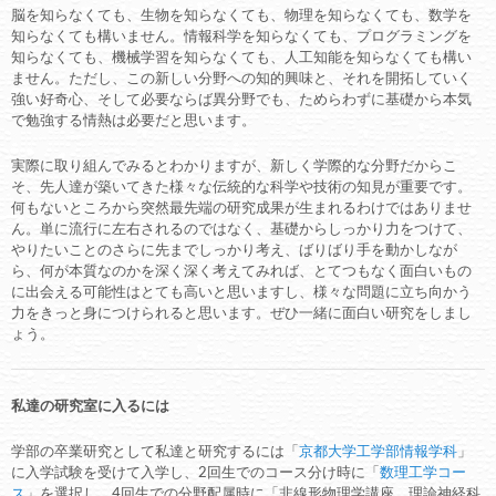
脳を知らなくても、生物を知らなくても、物理を知らなくても、数学を
知らなくても構いません。情報科学を知らなくても、プログラミングを
知らなくても、機械学習を知らなくても、人工知能を知らなくても構い
ません。ただし、この新しい分野への知的興味と、それを開拓していく
強い好奇心、そして必要ならば異分野でも、ためらわずに基礎から本気
で勉強する情熱は必要だと思います。
実際に取り組んでみるとわかりますが、新しく学際的な分野だからこ
そ、先人達が築いてきた様々な伝統的な科学や技術の知見が重要です。
何もないところから突然最先端の研究成果が生まれるわけではありませ
ん。単に流行に左右されるのではなく、基礎からしっかり力をつけて、
やりたいことのさらに先までしっかり考え、ばりばり手を動かしなが
ら、何が本質なのかを深く深く考えてみれば、とてつもなく面白いもの
に出会える可能性はとても高いと思いますし、様々な問題に立ち向かう
力をきっと身につけられると思います。ぜひ一緒に面白い研究をしまし
ょう。
私達の研究室に入るには
学部の卒業研究として私達と研究するには「
京都大学工学部情報学科
」
に入学試験を受けて入学し、2回生でのコース分け時に「
数理工学コー
ス
」を選択し、4回生での分野配属時に「非線形物理学講座、理論神経科