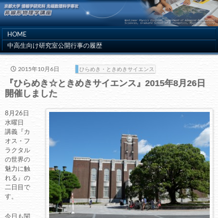
HOME
中高生向け研究室公開行事の履歴
2015年10月6日
ひらめき・ときめきサイエンス
『ひらめき☆ときめきサイエンス』2015年8月26日
開催しました
8月26日
水曜日
講義『カ
オス・フ
ラクタル
の世界の
魅力に触
れる』の
二日目で
す。
今日も関