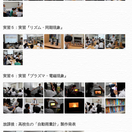
実習５：実習『リズム・同期現象』
実習６：実習『プラズマ・電磁現象』
放課後：高校生の「自動雨量計」製作発表