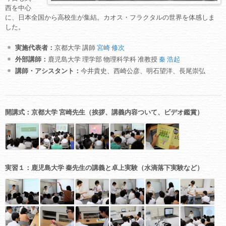
西を中心
に、日本全国から高校生が集結。カオス・フラクタルの世界を体感しま
した。
実施代表者：
京都大学 講師
宮崎 修次
外部講師：
鹿児島大学 理学部 物理科学科 准教授
秦 浩起
講師・アシスタント：
今井貴史、西崎公彦、明石望洋、長尾崇弘
開講式：京都大学 宮崎先生（挨拶、講義内容ついて、ビデオ鑑賞）
実習１：鹿児島大学 秦先生の講義と卓上実験（水滴落下実験など）