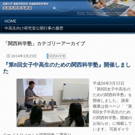
HOME
中高生向け研究室公開行事の履歴
「関西科学塾」カテゴリーアーカイブ
2014年3月25日
関西科学塾
『第8回女子中高生のための関西科学塾』開催しまし
た
平成26年3月15日
『第8回女子中高生の
ための関西科学塾』を
開催しました。 講座
概要は前ページ「『第
8回女子中高生のため
の関西科学塾』開催の
お知らせ」に掲載して
います。 写真ギャラ
リー メトロノームと同期現象 二重振り…