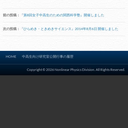
投
前の投稿：
『第8回女子中高生のための関西科学塾』開催しました
稿
ナ
次の投稿：
『ひらめき・ときめきサイエンス』2014年8月6日 開催しました
ビ
ゲ
ー
HOME
中高生向け研究室公開行事の履歴
シ
ョ
Copyright © 2026 Nonlinear Physics Division. All Rights Reserved.
ン