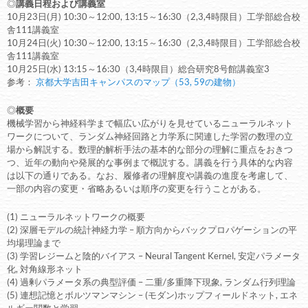
◎
講義日程および講義室
10月23日(月) 10:30～12:00, 13:15～16:30（2,3,4時限目）工学部総合校
舎111講義室
10月24日(火) 10:30～12:00, 13:15～16:30（2,3,4時限目）工学部総合校
舎111講義室
10月25日(水) 13:15～16:30（3,4時限目）総合研究8号館講義室3
参考：
京都大学吉田キャンパスのマップ（53, 59の建物）
◎
概要
機械学習から神経科学まで幅広い広がりを見せているニューラルネット
ワークについて、ランダム神経回路と力学系に関連した学習の数理の立
場から解説する。数理的解析手法の基本的な部分の理解に重点をおきつ
つ、近年の動向や発展的な事例まで概説する。講義を行う具体的な内容
は以下の通りである。なお、履修者の理解度や講義の進度を考慮して、
一部の内容の変更・省略あるいは順序の変更を行うことがある。
(1) ニューラルネットワークの概要
(2) 深層モデルの統計神経力学 – 順方向からバックプロパゲーションの平
均場理論まで
(3) 学習レジームと陰的バイアス – Neural Tangent Kernel, 安定パラメータ
化, 対角線形ネット
(4) 過剰パラメータ系の典型評価 – 二重/多重降下現象, ランダム行列理論
(5) 連想記憶とボルツマンマシン – (モダン)ホップフィールドネット, エネ
ルギー関数と学習