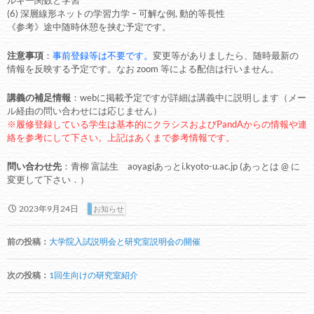
(6) 深層線形ネットの学習力学 – 可解な例, 動的等長性
《参考》途中随時休憩を挟む予定です。
注意事項
：
事前登録等は不要です。
変更等がありましたら、随時最新の
情報を反映する予定です。なお zoom 等による配信は行いません。
講義の補足情報
：webに掲載予定ですが詳細は講義中に説明します（メー
ル経由の問い合わせには応じません）
※履修登録している学生は基本的にクラシスおよびPandAからの情報や連
絡を参考にして下さい。上記はあくまで参考情報です。
問い合わせ先
：青柳 富誌生 aoyagiあっとi.kyoto-u.ac.jp (あっとは @ に
変更して下さい．）
2023年9月24日
お知らせ
投
前の投稿：
大学院入試説明会と研究室説明会の開催
稿
ナ
次の投稿：
1回生向けの研究室紹介
ビ
ゲ