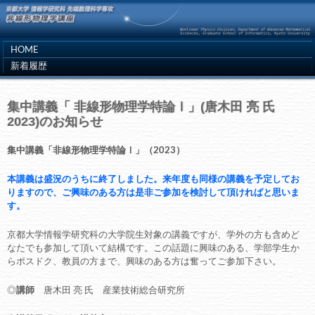
HOME
新着履歴
集中講義「 非線形物理学特論Ⅰ」(唐木田 亮 氏
2023)のお知らせ
集中講義「非線形物理学特論Ⅰ」（2023）
本講義は盛況のうちに終了しました。来年度も同様の講義を予定してお
りますので、ご興味のある方は是非ご参加を検討して頂ければと思いま
す。
京都大学情報学研究科の大学院生対象の講義ですが、学外の方も含めど
なたでも参加して頂いて結構です。この話題に興味のある、学部学生か
らポスドク、教員の方まで、興味のある方は奮ってご参加下さい。
◎
講師
唐木田 亮 氏 産業技術総合研究所