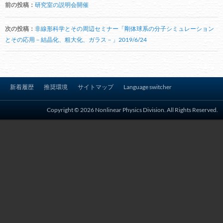
前の投稿：
研究室の説明会開催
稿
ナ
次の投稿：
非線形科学とその周辺セミナー「剛体球系の分子シミュレーション
ビ
とその応用－結晶化、粗大化、ガラス－」2019/6/24
ゲ
ー
シ
新着履歴
推奨環境
サイトマップ
Language switcher
ョ
ン
Copyright © 2026 Nonlinear Physics Division. All Rights Reserved.