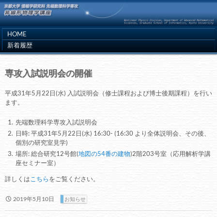
HOME
新着履歴
専攻入試説明会の開催
平成31年5月22日(水) 入試説明会（修士課程および博士後期課程）を行い
ます。
先端数理科学専攻入試説明会
日時: 平成31年5月22日(水) 16:30- (16:30 より全体説明会、その後、
個別の研究室見学)
場所: 総合研究12号館(
地図の54番の建物
)2階203号室（応用解析学講
座セミナー室）
詳しくは
こちら
をご覧ください。
2019年5月10日
お知らせ
投