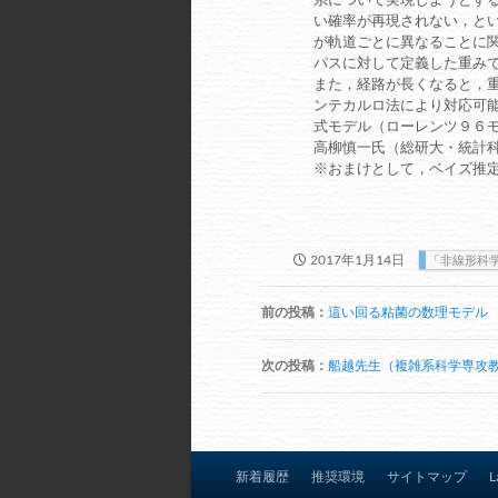
い確率が再現されない，と
が軌道ごとに異なることに
パスに対して定義した重み
また，経路が長くなると，
ンテカルロ法により対応可
式モデル（ローレンツ９６
高柳慎一氏（総研大・統計
※おまけとして，ベイズ推定
2017年1月14日
「非線形科
投
前の投稿：
這い回る粘菌の数理モデル
稿
ナ
次の投稿：
船越先生（複雑系科学専攻教
ビ
ゲ
ー
シ
新着履歴
推奨環境
サイトマップ
L