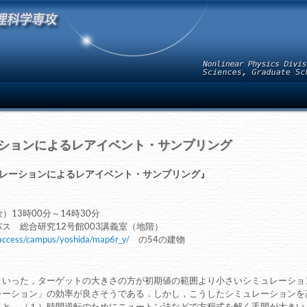
ションによるレアイベント・サンプリング
レーションによるレアイベント・サンプリング』
）13時00分～14時30分
ス 総合研究12号館003講義室（地階）
/access/campus/yoshida/map6r_y/
の54の建物
といった，ターゲットの大きさの方が初期値の範囲より小さいシミュレーショ
レーション」の効率が良さそうである．しかし，こうしたシミュレーションを
ると，（１）時間逆転のためにニュートン法などで方程式を解く手間が大きい