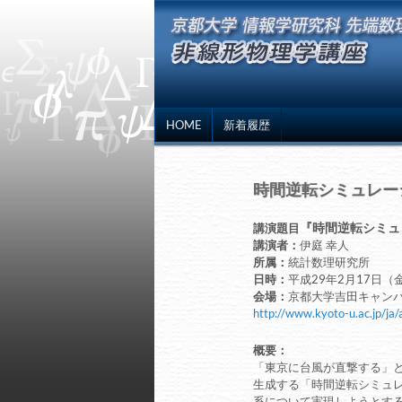
HOME
新着履歴
時間逆転シミュレー
『時間逆転シミュ
講演題目
講演者：
伊庭 幸人
所属：
統計数理研究所
日時：
平成29年2月17日（金
会場：
京都大学吉田キャンパ
http://www.kyoto-u.ac.jp/ja
概要：
「東京に台風が直撃する」
生成する「時間逆転シミュ
系について実現しようとす