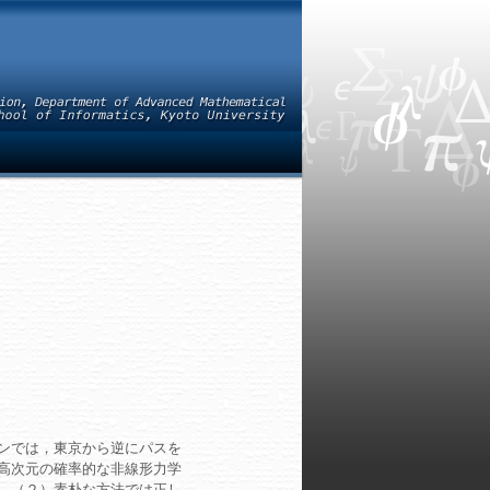
ンでは，東京から逆にパスを
高次元の確率的な非線形力学
，（２）素朴な方法では正し