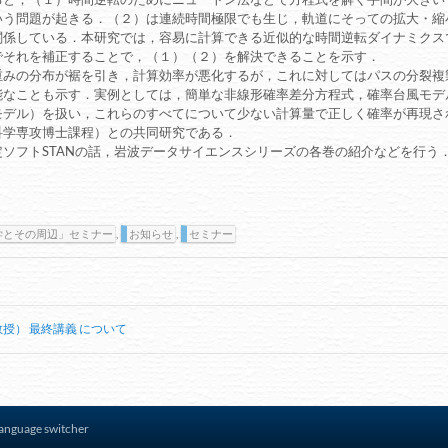
いう問題が起きる．（２）は連続時間極限でも生じ，軌道にそっての拡大・縮
関係している．本研究では，容易に計算できる近似的な時間逆転ダイナミクス
でそれを補正することで，（１）（２）を解決できることを示す．
重みの分布が裾を引き，計算効率が悪化するが，これに対してはパスの分裂複
能なことも示す．実例としては，簡単な非線形確率差分方程式，確率台風モデ
モデル）を扱い，これらのすべてについて少ない計算量で正しく確率が再現さ
科学専攻博士課程）との共同研究である．
ソフトSTANの話，岩波データサイエンスシリーズの各巻の紹介などを行う
学とその周辺」セミナー
,
お知らせ
,
セミナー
授） 最終講義 について
anguage switcher