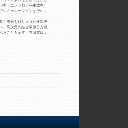
小率（エントロピ―生成率）
でシミュレーションを行い，
製・消去を取り入れた逐次モ
ル，高次元の結合常微分方程
れることを示す．本研究は，
．