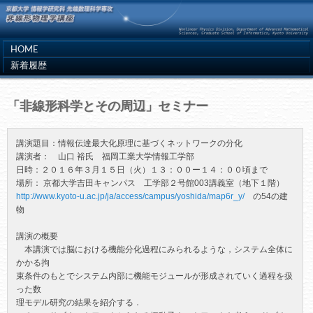
HOME
新着履歴
「非線形科学とその周辺」セミナー
講演題目：情報伝達最大化原理に基づくネットワークの分化

講演者：　山口 裕氏　福岡工業大学情報工学部

日時：２０１６年３月１５日（火）１３：００ー１４：００頃まで

http://www.kyoto-u.ac.jp/ja/access/campus/yoshida/map6r_y/
　の54の建
物

講演の概要

　本講演では脳における機能分化過程にみられるような，システム全体に
かかる拘

束条件のもとでシステム内部に機能モジュールが形成されていく過程を扱
った数

理モデル研究の結果を紹介する．
