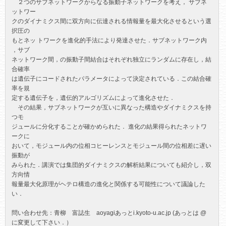
　２つのサブネットワークからなる振動子ネットワークを考え， サブネ
ットワー

クのダイナミクス間に双方向に伝達される情報量を最大化させるという選
択圧の

もとネッ トワークを進化的手法により発達させた．サブネットワーク内 
，サブ

ネットワーク間，の振動子間結合はそれぞれ独立にランダムに存在し，結
合確率

は遺伝子にコードされたパラメータによって決定されている．この結合確
率を規

定する遺伝子を，遺伝的アルゴリズムによって進化させた．

　その結果，サブネットワークが互いに異なった構造やダイナミクスを持
つモ

ジュールに分化することが確かめられた． 進化の結果得られたネットワ
ークに

おいて，モジュール内の位相コヒーレンスとモジュール間の位相差に遅い
振動が

みられた．講演では集団的ダイナミクスの解析結果についても紹介し，双
方向情

報量最大化原理がヘテロ構造の進化と関係する可能性について議論した
い． 

問い合わせ先：青柳　富誌生　aoyagiあっとi.kyoto-u.ac.jp (あっとは @ 