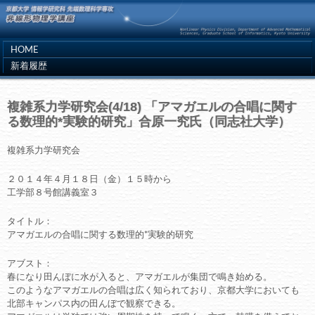
HOME
新着履歴
複雑系力学研究会(4/18) 「アマガエルの合唱に関す
る数理的*実験的研究」合原一究氏（同志社大学）
複雑系力学研究会
２０１４年４月１８日（金）１５時から
工学部８号館講義室３
タイトル：
アマガエルの合唱に関する数理的*実験的研究
アブスト：
春になり田んぼに水が入ると、アマガエルが集団で鳴き始める。
このようなアマガエルの合唱は広く知られており、京都大学においても
北部キャンパス内の田んぼで観察できる。