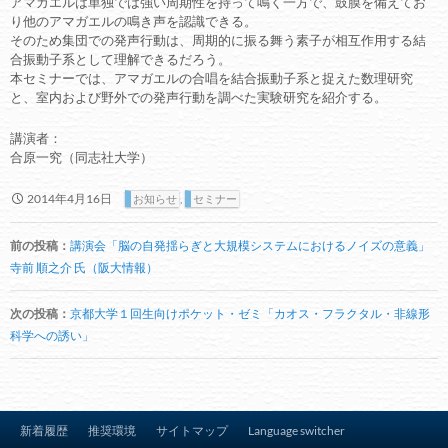
アマガエルは単独では強い周期性を持って鳴く一方で、鼓膜を備えてお
り他のアマガエルの鳴き声を認識できる。
そのため集団での発声行動は、周期的に振る舞う素子が相互作用する結
合振動子系として理解できるだろう。
本セミナーでは、アマガエルの合唱を結合振動子系と捉えた数理研究
と、室内および野外での発声行動を調べた実験研究を紹介する。
講演者：
合原一究（同志社大学）
2014年4月16日
お知らせ
,
セミナー
投
前の投稿：
講演会「脳の自発揺らぎと大規模システムにおけるノイズの意義」
稿
寺前 順之介 氏（阪大情報）
ナ
ビ
次の投稿：
京都大学１回生向けポケット・ゼミ「カオス・フラクタル・非線形
科学への誘い」
ゲ
ー
シ
ョ
新着履歴
推奨環境
サイトマップ
Language switcher