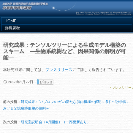
HOME
新着履歴
研究成果：テンソルツリーによる生成モデル構築の
スキーム ―生物系統樹など、因果関係の解明が可
能―
本研究成果に関しては、
プレスリリース
にて詳しく報告されています。
2026年1月22日
お知らせ
プレスリリー
投
前の投稿：
研究成果：“パブロフの犬”の新たな脳内機構の解明～条件づけ学習に
稿
おける記憶痕跡細胞の役割～
ナ
ビ
次の投稿：
研究室説明会（4月開催）（一部更新あり）
ゲ