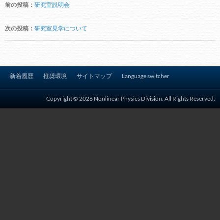
前の投稿：
研究室説明会
稿
ナ
次の投稿：
研究室見学について
ビ
ゲ
ー
新着履歴
推奨環境
サイトマップ
Language switcher
シ
ョ
Copyright © 2026 Nonlinear Physics Division. All Rights Reserved.
ン