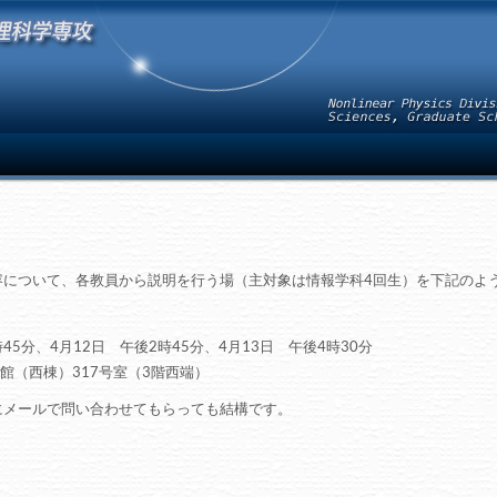
容について、各教員から説明を行う場（主対象は情報学科4回生）を下記のよ
45分、4月12日 午後2時45分、4月13日 午後4時30分
館（西棟）317号室（3階西端）
にメールで問い合わせてもらっても結構です。