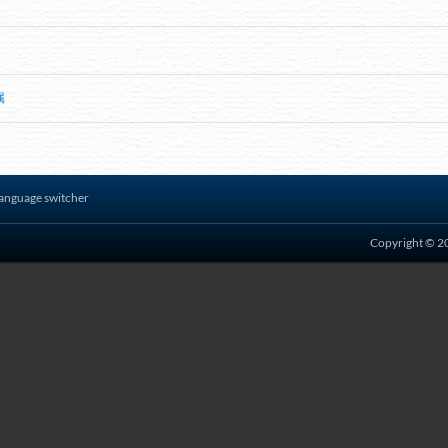
属
anguage switcher
Copyright © 20