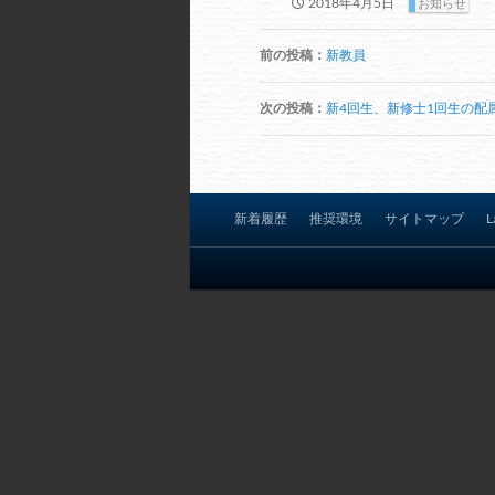
2018年4月5日
お知らせ
投
前の投稿：
新教員
稿
ナ
次の投稿：
新4回生、新修士1回生の配
ビ
ゲ
ー
シ
新着履歴
推奨環境
サイトマップ
L
ョ
ン