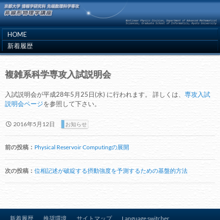
HOME
新着履歴
複雑系科学専攻入試説明会
入試説明会が平成28年5月25日(水) に行われます。 詳しくは、
専攻入試
説明会ページ
を参照して下さい。
2016年5月12日
お知らせ
投
前の投稿：
Physical Reservoir Computingの展開
稿
ナ
次の投稿：
位相記述が破綻する摂動強度を予測するための基盤的方法
ビ
ゲ
ー
新着履歴
推奨環境
サイトマップ
Language switcher